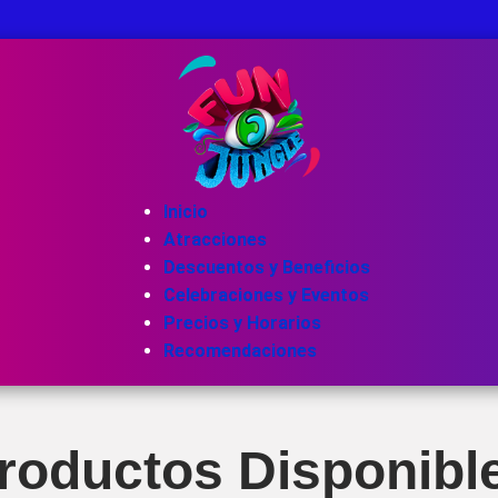
Inicio
Atracciones
Descuentos y Beneficios
Celebraciones y Eventos
Precios y Horarios
Recomendaciones
roductos Disponibl