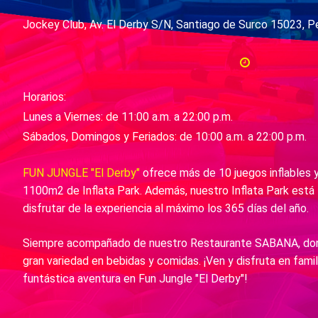
Jockey Club, Av. El Derby S/N, Santiago de Surco 15023, P
Horarios:
Lunes a Viernes: de 11:00 a.m. a 22:00 p.m.
Sábados, Domingos y Feriados: de 10:00 a.m. a 22:00 p.m.
FUN JUNGLE "El Derby"
ofrece más de 10 juegos inflables
1100m2 de Inflata Park. Además, nuestro Inflata Park est
disfrutar de la experiencia al máximo los 365 días del año.
Siempre acompañado de nuestro Restaurante SABANA, dond
gran variedad en bebidas y comidas. ¡Ven y disfruta en fami
funtástica aventura en Fun Jungle "El Derby"!