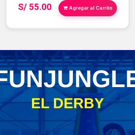
S/ 55.00
Agregar al Carrito
FUNJUNGL
EL DERBY